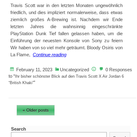
Travis Scott war in den letzten Monaten ungewöhnlich
friedlich, und dies impliziert normalerweise, dass etwas
ziemlich großes A-Brewing ist. Nachdem wir Ende
letzten Jahres die wahnsinnig eingeschränkte
PlayStation Dunk Tief fallen gelassen haben, um die
Einführung der neuesten Konsole von Sony zu feiern
Wir haben von so viel mehr geträumt. Bloody Osiris von
Ihr
La Flame,
Continue reading
bisher
schönster
February 11, 2023
Uncategorized
0 Responses
Blick
to “
Ihr bisher schönster Blick auf den Travis Scott X Air Jordan 6
”
auf
“British Khaki”
den
Travis
Scott
« Older posts
X
Air
Jordan
Search
6