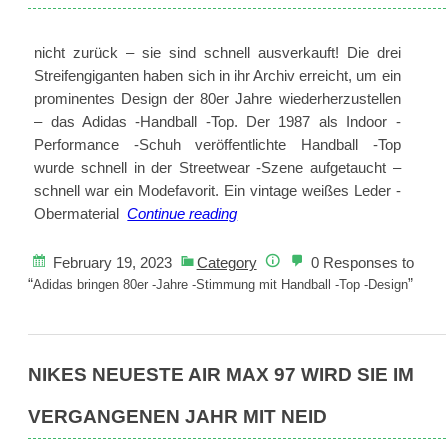
italienischen
Kits
nicht zurück – sie sind schnell ausverkauft! Die drei
von
Streifengiganten haben sich in ihr Archiv erreicht, um ein
Puma
prominentes Design der 80er Jahre wiederherzustellen
eine
– das Adidas -Handball -Top. Der 1987 als Indoor -
Sache
Performance -Schuh veröffentlichte Handball -Top
der
wurde schnell in der Streetwear -Szene aufgetaucht –
Attraktivität
schnell war ein Modefavorit. Ein vintage weißes Leder -
Adidas
Obermaterial
Continue reading
bringen
80er
February 19, 2023
Category
0 Responses to
-
“
”
Adidas bringen 80er -Jahre -Stimmung mit Handball -Top -Design
Jahre
-
Stimmung
NIKES NEUESTE AIR MAX 97 WIRD SIE IM
mit
Handball
VERGANGENEN JAHR MIT NEID
-
Top