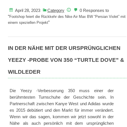
feiert
die
April 28, 2023
Category
0 Responses to
Rückkehr
“
Footshop feiert die Rückkehr des Nike Air Max BW “Persian Violet” mit
”
des
einem speziellen Projekt
Nike
Air
Max
IN DER NÄHE MIT DER URSPRÜNGLICHEN
BW
“Persian
YEEZY -PROBE VON 350 “TURTLE DOVE” &
Violet”
mit
WILDLEDER
einem
speziellen
Projekt
Die Yeezy -Verbesserung 350 muss einer der
berühmtesten Turnschuhe der Geschichte sein. In
Partnerschaft zwischen Kanye West und Adidas wurde
es 2015 debütiert und den Markt für immer verändert.
Wenn wir das sagen, kommen wir jetzt sowohl in der
Nähe als auch persönlich mit dem ursprünglichen