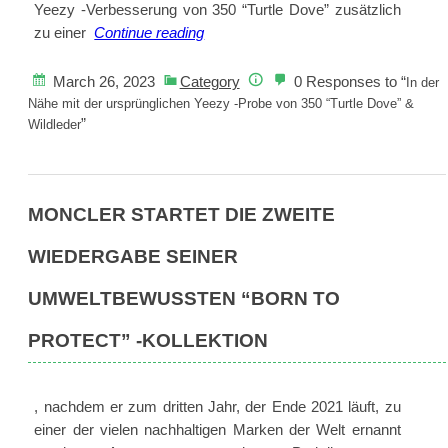
Yeezy -Verbesserung von 350 “Turtle Dove” zusätzlich
In
zu einer
Continue reading
der
Nähe
March 26, 2023
Category
0 Responses to “
In der
mit
Nähe mit der ursprünglichen Yeezy -Probe von 350 “Turtle Dove” &
”
der
Wildleder
ursprünglichen
Yeezy
-
MONCLER STARTET DIE ZWEITE
Probe
von
WIEDERGABE SEINER
350
“Turtle
UMWELTBEWUSSTEN “BORN TO
Dove”
&
PROTECT” -KOLLEKTION
Wildleder
, nachdem er zum dritten Jahr, der Ende 2021 läuft, zu
einer der vielen nachhaltigen Marken der Welt ernannt