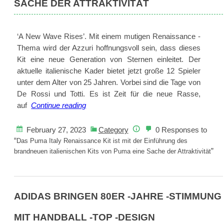
SACHE DER ATTRAKTIVITÄT
‘A New Wave Rises’. Mit einem mutigen Renaissance -
Thema wird der Azzuri hoffnungsvoll sein, dass dieses
Kit eine neue Generation von Sternen einleitet. Der
aktuelle italienische Kader bietet jetzt große 12 Spieler
unter dem Alter von 25 Jahren. Vorbei sind die Tage von
De Rossi und Totti. Es ist Zeit für die neue Rasse,
Das
auf
Continue reading
Puma
Italy
February 27, 2023
Category
0 Responses to
Renaissance
“
Das Puma Italy Renaissance Kit ist mit der Einführung des
Kit
”
brandneuen italienischen Kits von Puma eine Sache der Attraktivität
ist
mit
der
ADIDAS BRINGEN 80ER -JAHRE -STIMMUNG
Einführung
des
MIT HANDBALL -TOP -DESIGN
brandneuen