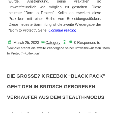
wurde. Anstrengung, seine Praktiken so
umweltfreundlich wie möglich zu gestalten. Diese
neueste “Born to Protect” -Kollektion erweitert diese
Praktiken mit einer Reihe von Bekleidungsstücken.
Diese neueste Sammlung ist die zweite Wiedergabe der
Moncler
“Born to Protect”, Serie
Continue reading
startet
die
March 25, 2023
Category
0 Responses to
zweite
“
Moncler startet die zweite Wiedergabe seiner umweltbewussten “Born
”
Wiedergabe
to Protect” -Kollektion
seiner
umweltbewussten
“Born
DIE GRÖSSE? X REEBOK “BLACK PACK” G
to
Protect”
EHT DEN IN BRITISCH GEBORENEN V
-
Kollektion
ERKÄUFER AUS DEM STEALTH-MODUS