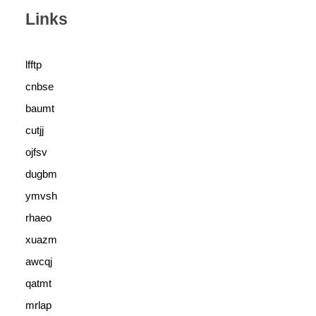
Links
lfftp
cnbse
baumt
cutjj
ojfsv
dugbm
ymvsh
rhaeo
xuazm
awcqj
qatmt
mrlap