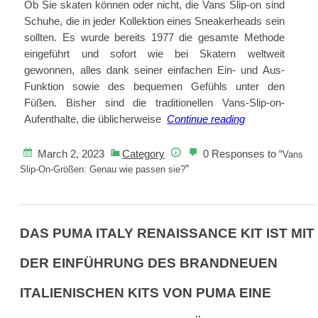
Ob Sie skaten können oder nicht, die Vans Slip-on sind
dem
Schuhe, die in jeder Kollektion eines Sneakerheads sein
Stealth-
sollten. Es wurde bereits 1977 die gesamte Methode
Modus
eingeführt und sofort wie bei Skatern weltweit
gewonnen, alles dank seiner einfachen Ein- und Aus-
Funktion sowie des bequemen Gefühls unter den
Füßen. Bisher sind die traditionellen Vans-Slip-on-
Vans
Aufenthalte, die üblicherweise
Continue reading
Slip-
On-
March 2, 2023
Category
0 Responses to “
Vans
Größen:
”
Slip-On-Größen: Genau wie passen sie?
Genau
wie
passen
DAS PUMA ITALY RENAISSANCE KIT IST MIT
sie?
DER EINFÜHRUNG DES BRANDNEUEN
ITALIENISCHEN KITS VON PUMA EINE