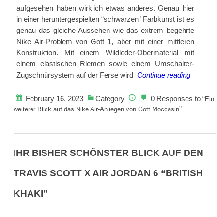
aufgesehen haben wirklich etwas anderes. Genau hier
in einer heruntergespielten “schwarzen” Farbkunst ist es
genau das gleiche Aussehen wie das extrem begehrte
Nike Air-Problem von Gott 1, aber mit einer mittleren
Konstruktion. Mit einem Wildleder-Obermaterial mit
einem elastischen Riemen sowie einem Umschalter-
Ein
Zugschnürsystem auf der Ferse wird
Continue reading
weiterer
Blick
February 16, 2023
Category
0 Responses to “
Ein
auf
”
weiterer Blick auf das Nike Air-Anliegen von Gott Moccasin
das
Nike
Air-
IHR BISHER SCHÖNSTER BLICK AUF DEN
Anliege
von
TRAVIS SCOTT X AIR JORDAN 6 “BRITISH
Gott
Moccas
KHAKI”