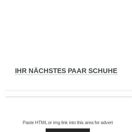
Skip
to
content
IHR NÄCHSTES PAAR SCHUHE
Paste HTML or img link into this area for advert