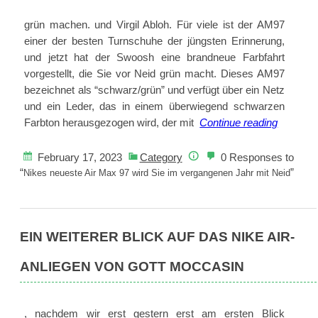
-
grün machen. und Virgil Abloh. Für viele ist der AM97
Design
einer der besten Turnschuhe der jüngsten Erinnerung,
und jetzt hat der Swoosh eine brandneue Farbfahrt
vorgestellt, die Sie vor Neid grün macht. Dieses AM97
bezeichnet als “schwarz/grün” und verfügt über ein Netz
und ein Leder, das in einem überwiegend schwarzen
Nikes
Farbton herausgezogen wird, der mit
Continue reading
neueste
Air
February 17, 2023
Category
0 Responses to
Max
“
”
Nikes neueste Air Max 97 wird Sie im vergangenen Jahr mit Neid
97
wird
Sie
EIN WEITERER BLICK AUF DAS NIKE AIR-
im
vergang
ANLIEGEN VON GOTT MOCCASIN
Jahr
mit
Neid
, nachdem wir erst gestern erst am ersten Blick