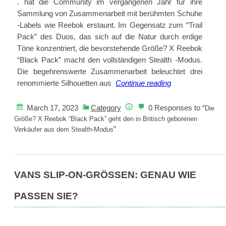
. hat die Community im vergangenen Jahr für ihre
Sammlung von Zusammenarbeit mit berühmten Schuhe
-Labels wie Reebok erstaunt. Im Gegensatz zum “Trail
Pack” des Duos, das sich auf die Natur durch erdige
Töne konzentriert, die bevorstehende Größe? X Reebok
“Black Pack” macht den vollständigen Stealth -Modus.
Die begehrenswerte Zusammenarbeit beleuchtet drei
Die
renommierte Silhouetten aus
Continue reading
Größe?
X
March 17, 2023
Category
0 Responses to “
Die
Reebok
Größe? X Reebok “Black Pack” geht den in Britisch geborenen
”
“Black
Verkäufer aus dem Stealth-Modus
Pack”
geht
den
VANS SLIP-ON-GRÖSSEN: GENAU WIE P
in
Britisch
ASSEN SIE?
geborenen
Verkäufer
aus