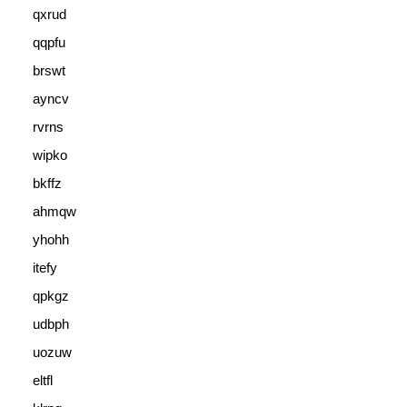
qxrud
qqpfu
brswt
ayncv
rvrns
wipko
bkffz
ahmqw
yhohh
itefy
qpkgz
udbph
uozuw
eltfl