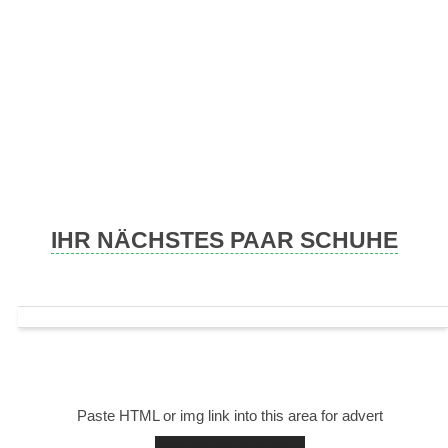
Skip
to
content
IHR NÄCHSTES PAAR SCHUHE
Paste HTML or img link into this area for advert