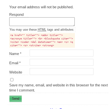
Your email address will not be published.
Comment
Respond
textarea
box
You may use these
HTML
tags and attributes:
<a href="" title=""> <abbr title="">
<acronym title=""> <b> <blockquote cite="">
<cite> <code> <del datetime=""> <em> <i> <q
cite=""> <s> <strike> <strong>
Name
*
Email
*
Website
Save my name, email, and website in this browser for the next
time I comment.