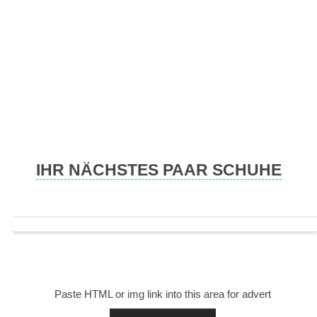
Skip
to
content
IHR NÄCHSTES PAAR SCHUHE
Paste HTML or img link into this area for advert